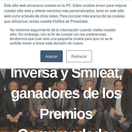
Saltar
Este sitio web almacena cookies en tu PC. Estas cookies sirven para mejorar
Traducir »
nuestro sitio web y ofrecer servicios más personalizados, tanto en este sitio
al
web como a través de otras redes. Para conocer más acerca de las cookies
contenido
que utilizamos, revisa nuestra Política de Privacidad.
No haremos seguimiento de tu información cuando visites nuestro
sitio. Sin embargo, con el fin de cumplir con tus preferencias,
NOTICIAS
tendremos que usar solo una pequeña cookie para que no se te
solicite volver a tomar esta decisión de nuevo.
Acciona, Surus
Aceptar
Rechazar
Inversa y Smileat,
ganadores de los
Premios