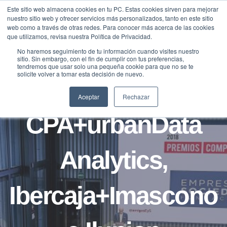
Saltar
Este sitio web almacena cookies en tu PC. Estas cookies sirven para mejorar
Traducir »
nuestro sitio web y ofrecer servicios más personalizados, tanto en este sitio
al
web como a través de otras redes. Para conocer más acerca de las cookies
contenido
que utilizamos, revisa nuestra Política de Privacidad.
No haremos seguimiento de tu información cuando visites nuestro
sitio. Sin embargo, con el fin de cumplir con tus preferencias,
NOTICIAS
tendremos que usar solo una pequeña cookie para que no se te
solicite volver a tomar esta decisión de nuevo.
Alantra
Aceptar
Rechazar
CPA+urbanData
Analytics,
Ibercaja+Imascono