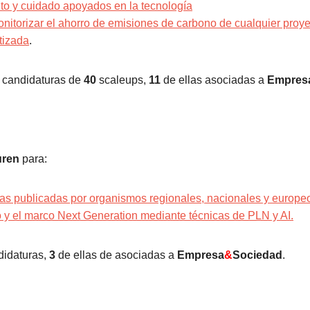
 y cuidado apoyados en la tecnología
onitorizar el ahorro de emisiones de carbono de cualquier proy
tizada
.
candidaturas de
40
scaleups,
11
de ellas asociadas a
Empres
ren
para:
das publicadas por organismos regionales, nacionales y europeo
 y el marco Next Generation mediante técnicas de PLN y AI.
idaturas,
3
de ellas de asociadas a
Empresa
&
Sociedad
.