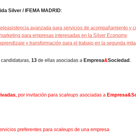
ida Silver / IFEMA MADRID
:
teleasistencia avanzada para servicios de acompañamiento y 
marketing para empresas interesadas en la Silver Economy
prendizaje y transformación para el trabajo en la segunda mita
candidaturas,
13
de ellas asociadas a
Empresa
&
Sociedad
.
rivadas,
por invitación para
scaleups
asociadas a
Empresa&So
ervicios preferentes para
scaleups
de una empresa