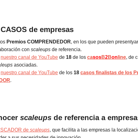
 CASOS de empresas
 los
Premios COMPRENDEDOR
, en los que pueden presentya
boración con
scaleups
de referencia.
n
nuestro canal de YouTube
de
18
de los
ca
sos
B
2
B
on
line
, de 
aleups
asociadas.
n
nuestro canal de YouTube
de los
18
casos finalistas de los 
DOR
.
nocer
scaleups
de referencia a empresa
SCADOR de
scaleups
, que facilita a las empresas la localiza
er a sus necesidades de innovación.