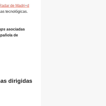
 Radar de Madri+d
sas tecnológicas.
ups
asociadas
spañola de
sas
dirigidas