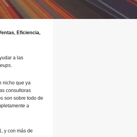
entas, Eficiencia,
yudar a las
leups.
e nicho que ya
as consultoras
os son sobre todo de
mpletamente a
1, y con más de