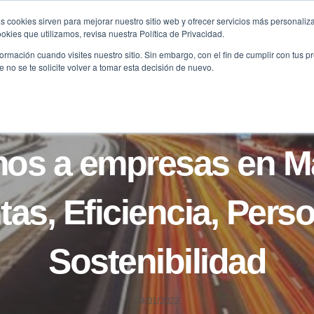
s cookies sirven para mejorar nuestro sitio web y ofrecer servicios más personaliza
kies que utilizamos, revisa nuestra Política de Privacidad.
B2B
FILANTROPÍA
LONGEVIDAD
AGENDA
ME
rmación cuando visites nuestro sitio. Sin embargo, con el fin de cumplir con tus 
no se te solicite volver a tomar esta decisión de nuevo.
NOTICIAS
os a empresas en Ma
tas, Eficiencia, Pers
Sostenibilidad
09/01/2022