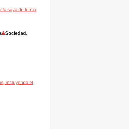
ecto suyo de forma
a
&
Sociedad
.
s, incluyendo el