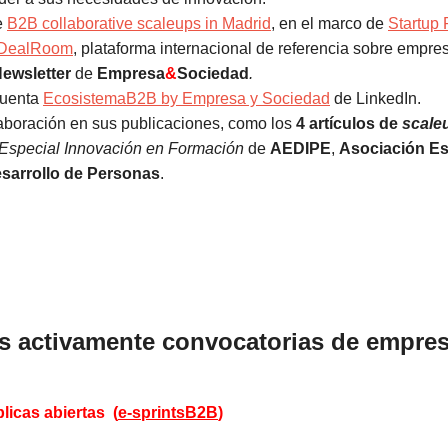
te
B2B collaborative scaleups in Madrid
, en el marco de
Startup
DealRoom
, plataforma internacional de referencia sobre empre
ewsletter
de
Empresa
&
Sociedad
.
cuenta
EcosistemaB2B by Empresa y Sociedad
de LinkedIn.
laboración en sus publicaciones, como los
4
artículos de
scale
Especial Innovación en Formación
de
AEDIPE
,
Asociación E
esarrollo de Personas
.
 activamente convocatorias de empre
licas abiertas
(
e-sprintsB2B
)