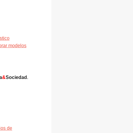
stico
borar modelos
a
&
Sociedad
.
ios de