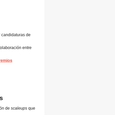
r candidaturas de
colaboración entre
Premios
s
ción de
scaleups
que