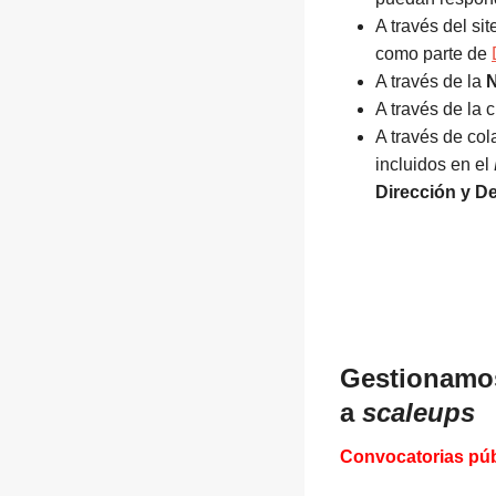
A través del si
como parte de
A través de la
N
A través de la 
A través de co
incluidos en el
Dirección y D
Gestionamos
a
scaleups
Convocatorias púb