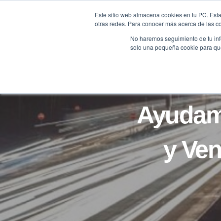
Saltar
Este sitio web almacena cookies en tu PC. Esta
al
otras redes. Para conocer más acerca de las coo
HOME
contenido
No haremos seguimiento de tu info
solo una pequeña cookie para que 
Ayudam
y Ven