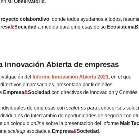
 en su
Observatorio
.
royecto colaborativo
, donde todos ayudamos a todos, resumi
resa
&
Sociedad
a medida para empresas de su
EcosistemaB
 Innovación Abierta de empresas
divulgación del
Informe Innovación Abierta 2021
, en el que
directivos empresariales, presentado por
9
de ellos.
de
Empresa
&
Sociedad
con directivos de Innovación y Comités
individuales de empresas con
scaleups
para conocer sus soluc
dividuales de intercambio de oportunidades de negocio con ot
e un coloquio
online
sobre la presentación del informe
Malt Te
 una
scaleup
asociada a
Empresa
&
Sociedad
.