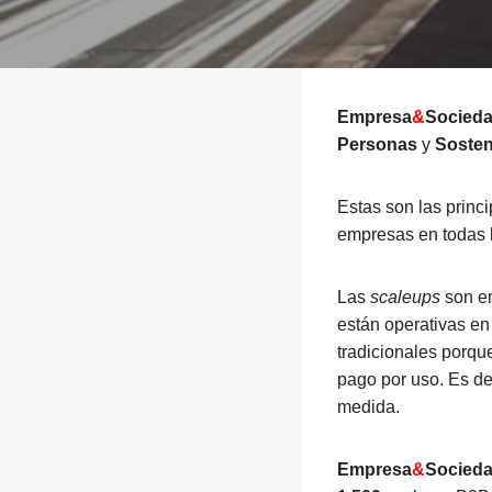
Empresa
&
Socied
Personas
y
Sosten
Estas son las princ
empresas en todas l
Las
scaleups
son em
están operativas en
tradicionales porqu
pago por uso. Es de
medida.
Empresa
&
Socied