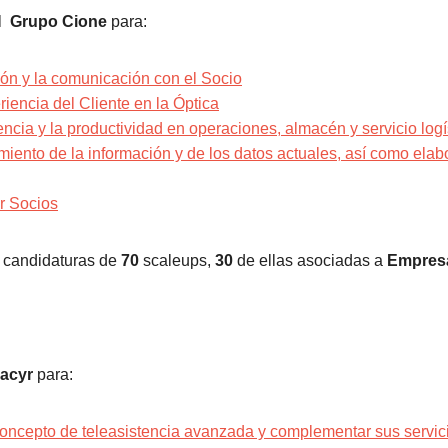
el
Grupo Cione
para:
ión y la comunicación con el Socio
riencia del Cliente en la Óptica
iencia y la productividad en operaciones, almacén y servicio logí
amiento de la información y de los datos actuales, así como ela
r Socios
candidaturas de
70
scaleups,
30
de ellas asociadas a
Empres
acyr
para:
 concepto de teleasistencia avanzada y complementar sus servic