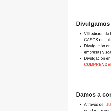
Divulgamos
VIII edición de
CASOS en cola
Divulgación e
empresas y
sc
Divulgación e
COMPRENDE
Damos a co
A través del
BU
puedan respond