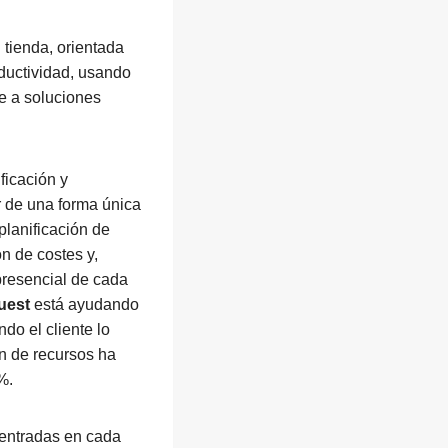
 tienda, orientada
oductividad, usando
nte a soluciones
ficación y
r de una forma única
planificación de
n de costes y,
presencial de cada
uest
está ayudando
do el cliente lo
ón de recursos ha
%.
s entradas en cada