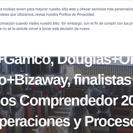
s cookies sirven para mejorar nuestro sitio web y ofrecer servicios más personaliza
kies que utilizamos, revisa nuestra Política de Privacidad.
B2B
FILANTROPÍA
LONGEVIDAD
AGENDA
ME
rmación cuando visites nuestro sitio. Sin embargo, con el fin de cumplir con tus 
no se te solicite volver a tomar esta decisión de nuevo.
NOTICIAS
+Gamco, Douglas+Or
o+Bizaway, finalistas
os Comprendedor 2
peraciones y Proces