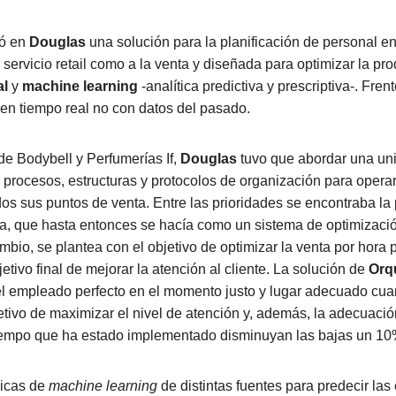
ó en
Douglas
una solución para la planificación de personal en
 servicio retail como a la venta y diseñada para optimizar la pr
al
y
machine learning
-analítica predictiva y prescriptiva-. Fre
en tiempo real no con datos del pasado.
de Bodybell y Perfumerías If,
Douglas
tuvo que abordar una uni
 procesos, estructuras y protocolos de organización para opera
dos sus puntos de venta. Entre las prioridades se encontraba la 
, que hasta entonces se hacía como un sistema de optimizació
bio, se plantea con el objetivo de optimizar la venta por hora 
tivo final de mejorar la atención al cliente. La solución de
Orq
el empleado perfecto en el momento justo y lugar adecuado cuan
jetivo de maximizar el nivel de atención y, además, la adecuaci
tiempo que ha estado implementado disminuyan las bajas un 10
nicas de
machine learning
de distintas fuentes para predecir la