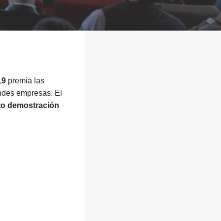
19
premia las
ndes empresas. El
to demostración