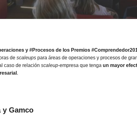
08/11/2019
eraciones y #Procesos de los Premios #Comprendedor20
oras de
scaleups
para áreas de operaciones y procesos de gra
al caso de relación
scaleup
-empresa que tenga
un mayor efec
resarial
.
a
y
Gamco