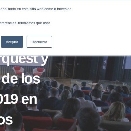
Traducir »
dos, tanto en este sitio web como a través de
DIOS
FUNDACIÓN
CLUB
CONTACTO
preferencias, tendremos que usar
Aceptar
Rechazar
quest y
 de los
019 en
os