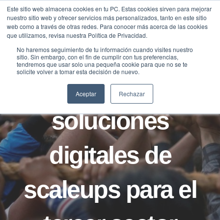
Saltar
Este sitio web almacena cookies en tu PC. Estas cookies sirven para mejorar
Traducir »
nuestro sitio web y ofrecer servicios más personalizados, tanto en este sitio
al
web como a través de otras redes. Para conocer más acerca de las cookies
contenido
que utilizamos, revisa nuestra Política de Privacidad.
No haremos seguimiento de tu información cuando visites nuestro
sitio. Sin embargo, con el fin de cumplir con tus preferencias,
NOTICIAS
tendremos que usar solo una pequeña cookie para que no se te
solicite volver a tomar esta decisión de nuevo.
Casos de
Aceptar
Rechazar
soluciones
digitales de
scaleups para el