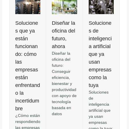
Solucione
Diseñar la
Solucione
s que ya
oficina del
s de
están
futuro,
inteligenci
funcionan
ahora
a artificial
Diseñar la
do: cómo
que ya
oficina del
las
usan
futuro:
empresas
empresas
Conseguir
están
como la
eficiencia,
bienestar y
enfrentand
tuya
productividad
Soluciones
o la
con apoyo de
de
incertidum
tecnología
inteligencia
basada en
bre
artificial que
datos
¿Cómo están
ya usan
respondiendo
empresas
las empresas
como la tuya: