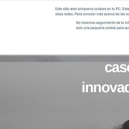
Saltar
Este sitio web almacena cookies en tu PC. Esta
al
otras redes. Para conocer más acerca de las coo
HOME
contenido
No haremos seguimiento de tu info
solo una pequeña cookie para que 
cas
innovad