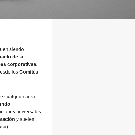
guen siendo
pacto de la
eas corporativas
.
desde los
Comités
e cualquier área.
mundo
uciones universales
ntación
y suelen
uso).