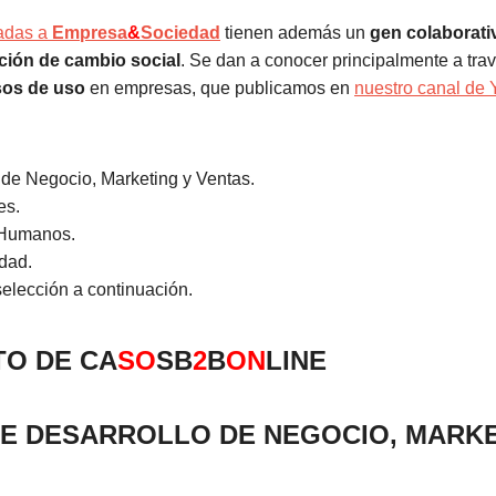
adas a
Empresa
&
Sociedad
tienen además un
gen colaborati
ción de cambio social
. Se dan a conocer principalmente a trav
sos de uso
en empresas, que publicamos en
nuestro canal de
 de Negocio, Marketing y Ventas.
es.
Humanos.
idad.
elección a continuación.
O DE CA
SO
SB
2
B
ON
LINE
E DESARROLLO DE NEGOCIO, MARKE