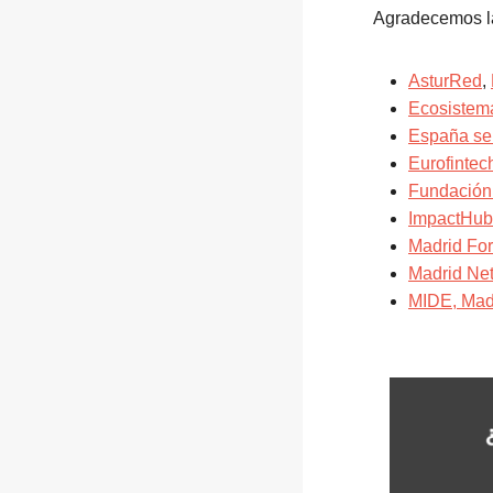
Agradecemos la
AsturRed
,
Ecosistem
España se
Eurofintec
Fundación
ImpactHub
Madrid For
Madrid Ne
MIDE, Madr