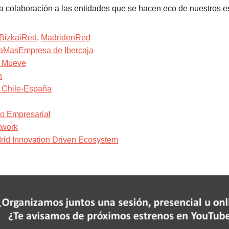
 colaboración a las entidades que se hacen eco de nuestros e
BizkaiRed
,
MadridenRed
aMasEmpresa de Ibercaja
 Mueve
h
 Chile-España
o Empresarial
twork
id Innovation Driven Ecosystem