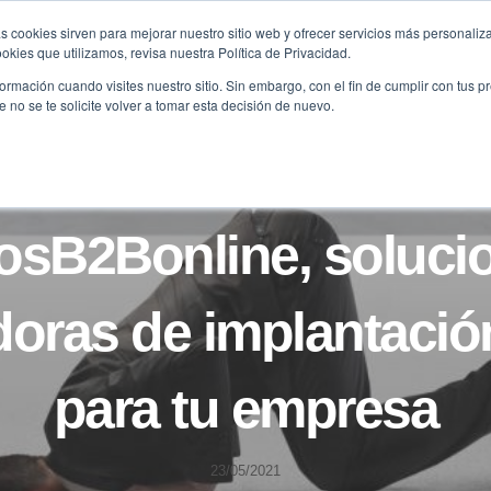
s cookies sirven para mejorar nuestro sitio web y ofrecer servicios más personaliza
kies que utilizamos, revisa nuestra Política de Privacidad.
B2B
FILANTROPÍA
LONGEVIDAD
AGENDA
ME
rmación cuando visites nuestro sitio. Sin embargo, con el fin de cumplir con tus 
no se te solicite volver a tomar esta decisión de nuevo.
NOTICIAS
osB2Bonline, soluci
oras de implantació
para tu empresa
23/05/2021