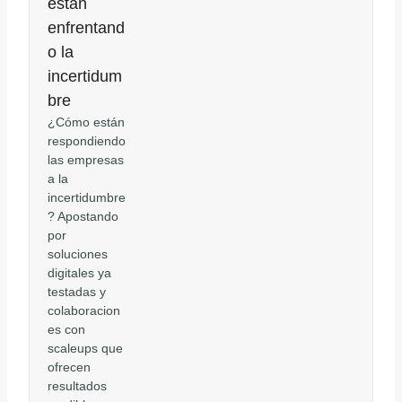
están
enfrentand
o la
incertidum
bre
¿Cómo están
respondiendo
las empresas
a la
incertidumbre
? Apostando
por
soluciones
digitales ya
testadas y
colaboracion
es con
scaleups que
ofrecen
resultados