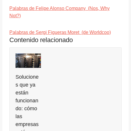
Palabras de Felipe Alonso Company (Nos, Why
Not?)
Palabras de Sergi Figueras Moret (de Worldcoo)
Contenido relacionado
Solucione
s que ya
están
funcionan
do: cómo
las
empresas