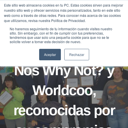
Saltar
Este sitio web almacena cookies en tu PC. Estas cookies sirven para mejorar
Traducir »
nuestro sitio web y ofrecer servicios más personalizados, tanto en este sitio
al
web como a través de otras redes. Para conocer más acerca de las cookies
contenido
que utilizamos, revisa nuestra Política de Privacidad.
No haremos seguimiento de tu información cuando visites nuestro
sitio. Sin embargo, con el fin de cumplir con tus preferencias,
NOTICIAS
tendremos que usar solo una pequeña cookie para que no se te
solicite volver a tomar esta decisión de nuevo.
Cecot, FamilyApp,
Aceptar
Rechazar
Nos Why Not? y
Worldcoo,
reconocidas por