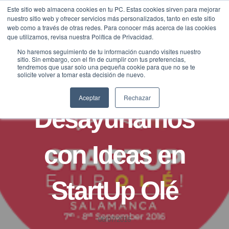
Saltar
Este sitio web almacena cookies en tu PC. Estas cookies sirven para mejorar
Traducir »
nuestro sitio web y ofrecer servicios más personalizados, tanto en este sitio
al
web como a través de otras redes. Para conocer más acerca de las cookies
contenido
que utilizamos, revisa nuestra Política de Privacidad.
No haremos seguimiento de tu información cuando visites nuestro
sitio. Sin embargo, con el fin de cumplir con tus preferencias,
tendremos que usar solo una pequeña cookie para que no se te
solicite volver a tomar esta decisión de nuevo.
NOTICIAS
Aceptar
Rechazar
Desayunamos
con Ideas en
StartUp Olé
06/07/2016