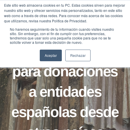
Saltar
Este sitio web almacena cookies en tu PC. Estas cookies sirven para mejorar
Traducir »
nuestro sitio web y ofrecer servicios más personalizados, tanto en este sitio
al
web como a través de otras redes. Para conocer más acerca de las cookies
contenido
que utilizamos, revisa nuestra Política de Privacidad.
No haremos seguimiento de tu información cuando visites nuestro
sitio. Sin embargo, con el fin de cumplir con tus preferencias,
FILANTROPÍA
NOTICIAS
tendremos que usar solo una pequeña cookie para que no se te
solicite volver a tomar esta decisión de nuevo.
Procedimiento
Aceptar
Rechazar
para donaciones
a entidades
españolas desde