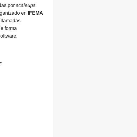
das por
scaleups
ganizado en
IFEMA
 llamadas
 de forma
oftware,
r