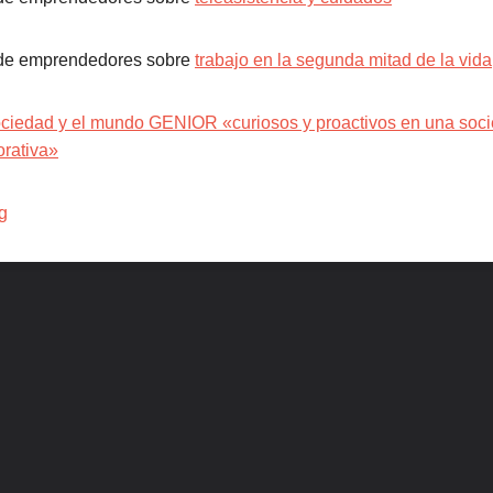
 de emprendedores sobre
trabajo en la segunda mitad de la vida
edad y el mundo GENIOR «curiosos y proactivos en una soci
orativa»
g