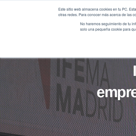
Saltar
Este sitio web almacena cookies en tu PC. Esta
al
otras redes. Para conocer más acerca de las coo
HOME
contenido
No haremos seguimiento de tu info
solo una pequeña cookie para que 
empre