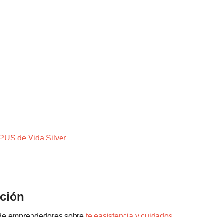
PUS de Vida Silver
ción
 de emprendedores sobre
teleasistencia y cuidados