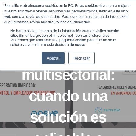
Saltar
Este sitio web almacena cookies en tu PC. Estas cookies sirven para mejorar
Traducir »
nuestro sitio web y ofrecer servicios más personalizados, tanto en este sitio
al
web como a través de otras redes. Para conocer más acerca de las cookies
contenido
que utilizamos, revisa nuestra Política de Privacidad.
No haremos seguimiento de tu información cuando visites nuestro
sitio. Sin embargo, con el fin de cumplir con tus preferencias,
CASOS
NOTICIAS
tendremos que usar solo una pequeña cookie para que no se te
solicite volver a tomar esta decisión de nuevo.
Impacto
Aceptar
Rechazar
multisectorial:
cuando una
solución es