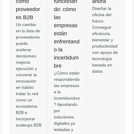
como
funcionan
ahora
Diseñar la
proveedor
do: cómo
oficina del
es B2B
las
futuro:
Un cambio
empresas
Conseguir
en tu lista de
están
eficiencia,
proveedores
bienestar y
enfrentand
puede
productividad
o la
acelerar
con apoyo de
decisiones,
incertidum
tecnología
mejorar
basada en
bre
ejecución y
datos
¿Cómo están
convertir la
respondiendo
innovación
las empresas
en hábito:
a la
tratar tu red
incertidumbre
como un
? Apostando
ecosistema
por
B2B e
soluciones
incorporar
digitales ya
scaleups B2B
testadas y