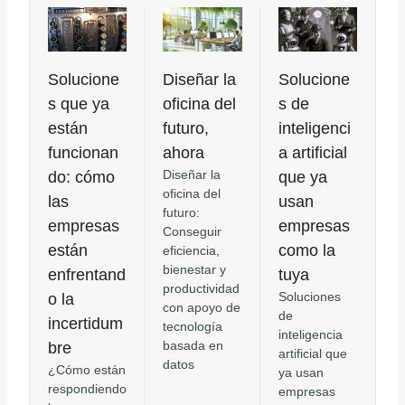
Solucione
Diseñar la
Solucione
s que ya
oficina del
s de
están
futuro,
inteligenci
funcionan
ahora
a artificial
Diseñar la
do: cómo
que ya
oficina del
las
usan
futuro:
empresas
empresas
Conseguir
están
como la
eficiencia,
bienestar y
enfrentand
tuya
productividad
Soluciones
o la
con apoyo de
de
incertidum
tecnología
inteligencia
basada en
bre
artificial que
datos
¿Cómo están
ya usan
respondiendo
empresas