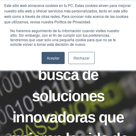
Saltar
Este sitio web almacena cookies en tu PC. Estas cookies sirven para mejorar
Traducir »
nuestro sitio web y ofrecer servicios más personalizados, tanto en este sitio
al
web como a través de otras redes. Para conocer más acerca de las cookies
contenido
que utilizamos, revisa nuestra Política de Privacidad.
No haremos seguimiento de tu información cuando visites nuestro
sitio. Sin embargo, con el fin de cumplir con tus preferencias,
NOTICIAS
tendremos que usar solo una pequeña cookie para que no se te
solicite volver a tomar esta decisión de nuevo.
La ONCE, en
Aceptar
Rechazar
busca de
soluciones
innovadoras que