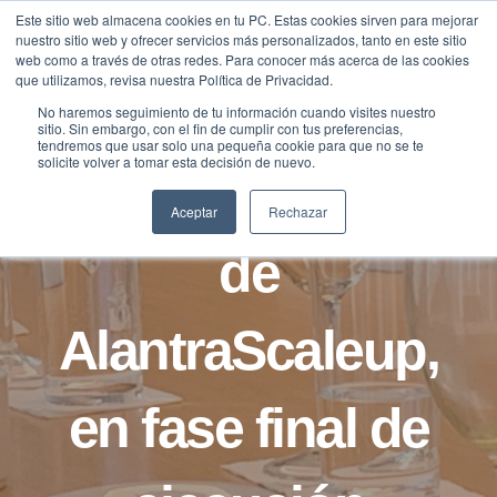
Saltar
Este sitio web almacena cookies en tu PC. Estas cookies sirven para mejorar
Traducir »
nuestro sitio web y ofrecer servicios más personalizados, tanto en este sitio
al
web como a través de otras redes. Para conocer más acerca de las cookies
contenido
que utilizamos, revisa nuestra Política de Privacidad.
No haremos seguimiento de tu información cuando visites nuestro
sitio. Sin embargo, con el fin de cumplir con tus preferencias,
NOTICIAS
tendremos que usar solo una pequeña cookie para que no se te
solicite volver a tomar esta decisión de nuevo.
La sexta edición
Aceptar
Rechazar
de
AlantraScaleup,
en fase final de