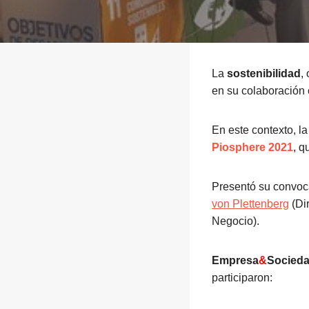
La
sostenibilidad
,
en su colaboración
En este contexto, l
Piosphere 2021
, q
Presentó su convoca
von Plettenberg
(Dir
Negocio).
Empresa
&
Socied
participaron: