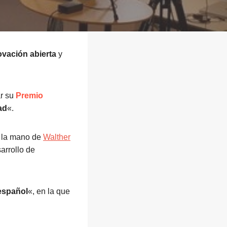
ovación abierta
y
r su
Premio
ad
«.
e la mano de
Walther
arrollo de
español
«, en la que