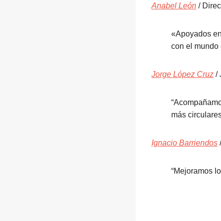
Anabel León
/ Dire
«Apoyados en 
con el mundo 
Jorge López Cruz
/
“Acompañamos 
más circulares
Ignacio Barriendos
“Mejoramos los