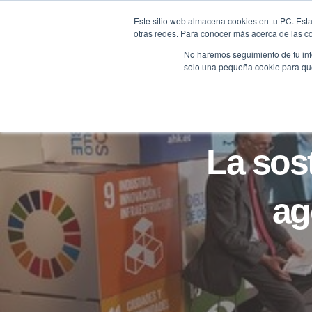
Saltar
Este sitio web almacena cookies en tu PC. Esta
al
otras redes. Para conocer más acerca de las coo
HOME
contenido
No haremos seguimiento de tu info
solo una pequeña cookie para que 
La sost
ag