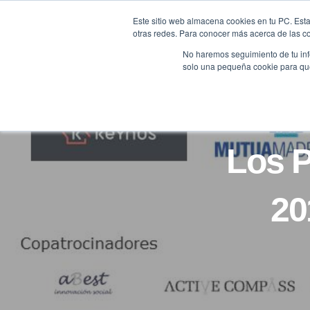
Saltar
Este sitio web almacena cookies en tu PC. Esta
al
otras redes. Para conocer más acerca de las coo
HOME
contenido
No haremos seguimiento de tu info
solo una pequeña cookie para que 
Los 
20