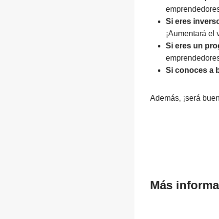
emprendedores d
Si eres invers
¡Aumentará el v
Si eres un pr
emprendedores 
Si conoces a
Además, ¡será buen
Más informa