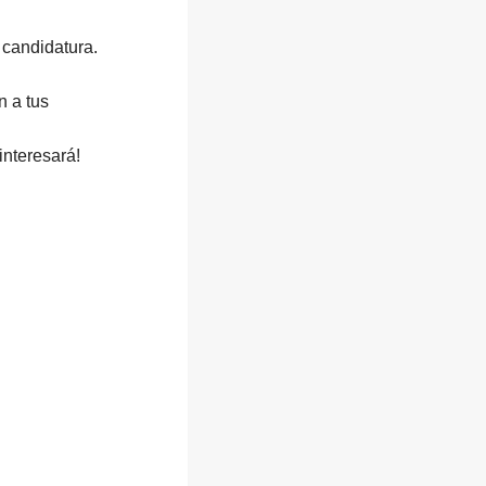
 candidatura.
n a tus
interesará!