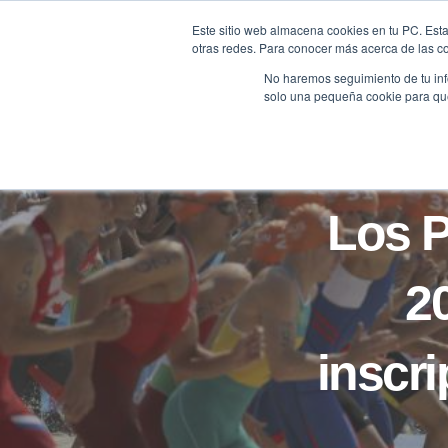
Saltar
Este sitio web almacena cookies en tu PC. Esta
al
otras redes. Para conocer más acerca de las coo
HOME
contenido
No haremos seguimiento de tu info
solo una pequeña cookie para que 
Los 
2
inscri