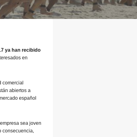
ya han recibido
nteresados en
d comercial
tán abiertos a
l mercado español
a empresa sea joven
mo consecuencia,