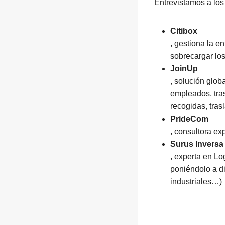
Entrevistamos a lo
Citibox
, gestiona la e
sobrecargar lo
JoinUp
, solución glob
empleados, tras
recogidas, tra
PrideCom
, consultora e
Surus Inversa
, experta en Lo
poniéndolo a d
industriales…)