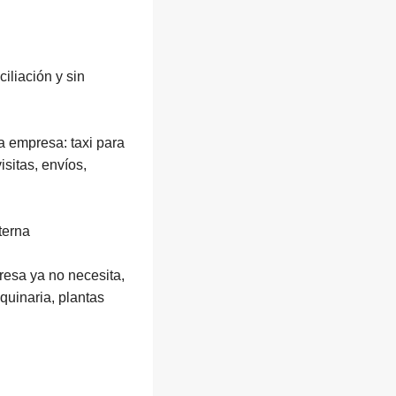
iliación y sin
a empresa: taxi para
isitas, envíos,
terna
resa ya no necesita,
uinaria, plantas