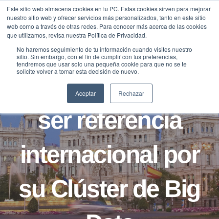
Saltar
Este sitio web almacena cookies en tu PC. Estas cookies sirven para mejorar
Traducir »
nuestro sitio web y ofrecer servicios más personalizados, tanto en este sitio
al
web como a través de otras redes. Para conocer más acerca de las cookies
contenido
que utilizamos, revisa nuestra Política de Privacidad.
No haremos seguimiento de tu información cuando visites nuestro
sitio. Sin embargo, con el fin de cumplir con tus preferencias,
NOTICIAS
tendremos que usar solo una pequeña cookie para que no se te
solicite volver a tomar esta decisión de nuevo.
Madrid aspira a
Aceptar
Rechazar
ser referencia
internacional por
su Clúster de Big