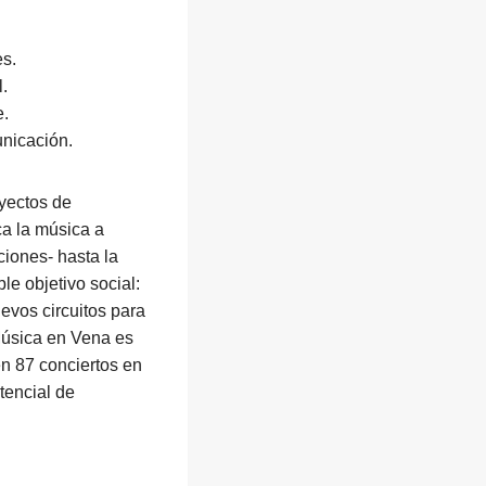
es.
l.
e.
unicación.
oyectos de
ca la música a
iones- hasta la
e objetivo social:
evos circuitos para
Música en Vena es
en 87 conciertos en
tencial de