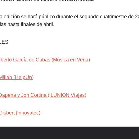
ma edición se hará público durante el segundo cuatrimestre de 2
as hasta finales de abril.
LES
lberto García de Cubas (Música en Vena)
Millán (HelpUp)
Dapena y Jon Cortina (ILUNION Viajes)
isbert (Innovatec)