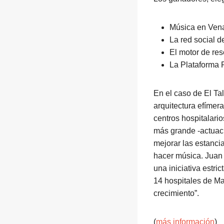
Música en Vena,
La red social d
El motor de res
La Plataforma P
En el caso de El Tal
arquitectura efímer
centros hospitalar
más grande -actuaci
mejorar las estanci
hacer música. Juan 
una iniciativa estr
14 hospitales de Ma
crecimiento”.
(
más información
)