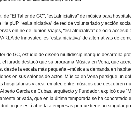
 de “El Taller de GC”, “esLaIniciativa” de música para hospital
e HelpUP, “esLaIniciativa” de red de voluntariado y acción socia
ervas online de Ilunion Viajes, “esLaIniciativa” de ocio accesibl
ARLA de Innovatec, es “esLaIniciativa” de alternativas de com
ler de GC, estudio de diseño multidisciplinar que desarrolla pr
a, el jurado destacó que su programa Música en Vena, que acer
ios, desde la escala más pequeña –música a demanda en habitac
ones en sus salones de actos. Música en Vena persigue un dobl
as hospitalarias y crear empleo entre músicos que descubren nu
Alberto García de Cubas, arquitecto y Fundador, explicó que “
ictamente privada, que en la última temporada se ha concretado 
drid, y que está abierta a empresas porque tiene un singular po