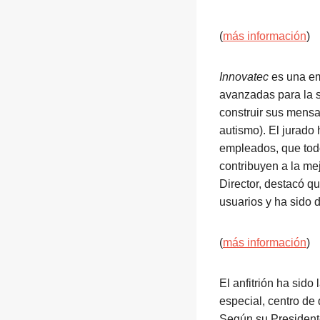
(
más información
)
Innovatec
es una em
avanzadas para la s
construir sus mensa
autismo). El jurado
empleados, que todo
contribuyen a la me
Director, destacó q
usuarios y ha sido 
(
más información
)
El anfitrión ha sido
especial, centro de
Según su Presidente