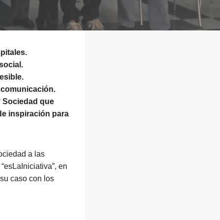
pitales.
social.
esible.
e comunicación.
y Sociedad que
e inspiración para
ociedad a las
“esLaIniciativa”, en
su caso con los