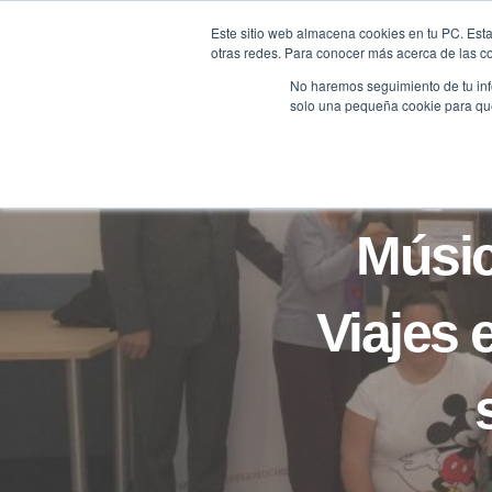
Saltar
Este sitio web almacena cookies en tu PC. Esta
al
otras redes. Para conocer más acerca de las coo
HOME
contenido
No haremos seguimiento de tu info
solo una pequeña cookie para que 
Músic
Viajes 