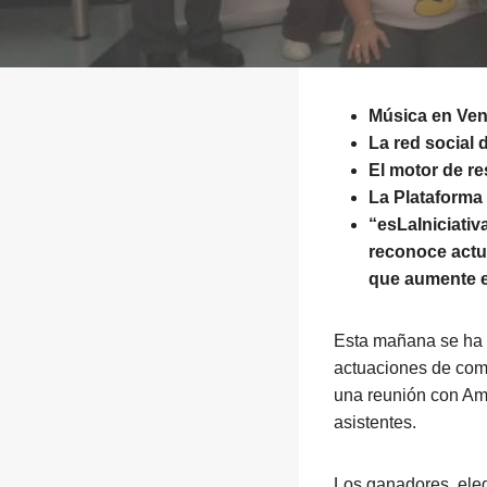
Música en Vena
La red social 
El motor de re
La Plataforma
“esLaIniciati
reconoce actu
que aumente e
Esta mañana se ha 
actuaciones de comp
una reunión con Am
asistentes.
Los ganadores, eleg