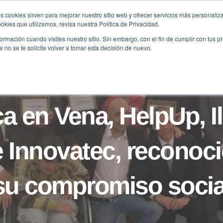
s cookies sirven para mejorar nuestro sitio web y ofrecer servicios más personaliza
kies que utilizamos, revisa nuestra Política de Privacidad.
B2B
FILANTROPÍA
LONGEVIDAD
AGENDA
ME
rmación cuando visites nuestro sitio. Sin embargo, con el fin de cumplir con tus 
no se te solicite volver a tomar esta decisión de nuevo.
NOTICIAS
a en Vena, HelpUp, I
e Innovatec, reconoc
su compromiso socia
11/03/2015