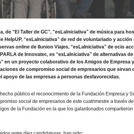
, de “El Taller de GC”, “esLaIniciativa” de música para hos
de HelpUP, “esLaIniciativa” de red de voluntariado y acción 
servas online de Ilunion Viajes, “esLaIniciativa” de ocio acc
 PARLA de Innovatec, es “esLaIniciativa” de alternativas d
va” en un proyecto colaborativo de los Amigos de Empresa 
aciones de compromiso social de empresarios que sirvan d
l apoyo de las empresas a personas desfavorecidas.
hecho público el reconocimiento de la Fundación Empresa y S
romiso social de empresarios de este cuatrimestre a través de 
igos de la Fundación en la que los galardonados compartieron 
idos entre diez candidaturas, han sido: