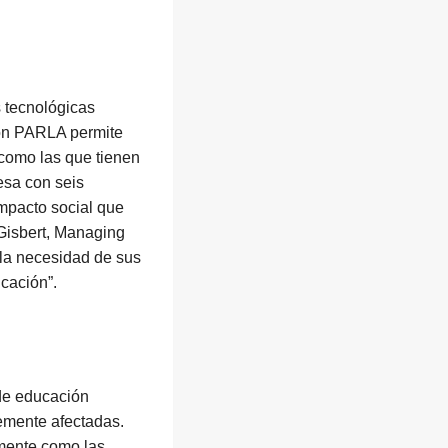
 tecnológicas
ión PARLA permite
(como las que tienen
esa con seis
mpacto social que
 Gisbert, Managing
 la necesidad de sus
cación”.
 de educación
vemente afectadas.
amente como las