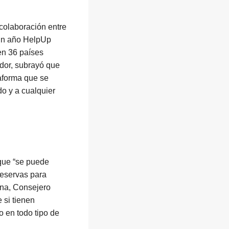
 colaboración entre
 un año HelpUp
en 36 países
ador, subrayó que
taforma que se
o y a cualquier
 que “se puede
reservas para
ena, Consejero
 si tienen
 en todo tipo de