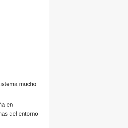
 sistema mucho
ña en
nas del entorno