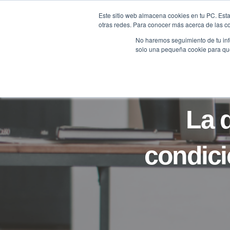
Saltar
Este sitio web almacena cookies en tu PC. Esta
al
otras redes. Para conocer más acerca de las coo
HOME
contenido
No haremos seguimiento de tu info
solo una pequeña cookie para que 
La d
condici