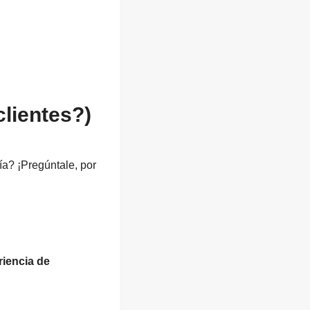
lientes?)
a? ¡Pregúntale, por
iencia de