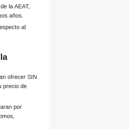
 de la AEAT,
imos años.
especto al
la
an ofrecer SIN
 precio de
laran por
nomos,