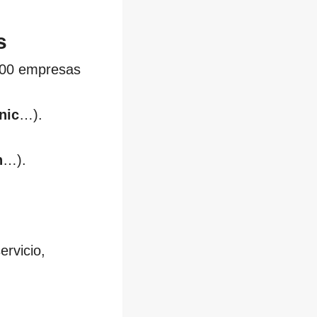
s
200 empresas
nic
…).
n
…).
ervicio,