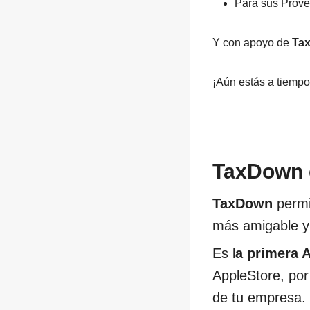
Para sus Prove
Y con apoyo de
Ta
¡Aún estás a tiempo
TaxDown e
TaxDown
permi
más amigable y 
Es l
a primera 
AppleStore, por
de tu empresa.