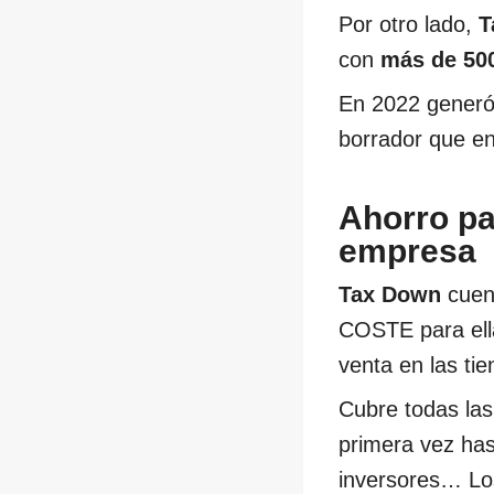
Por otro lado,
T
con
más de 500
En 2022 gener
borrador que en
Ahorro par
empresa
Tax Down
cuent
COSTE para ell
venta en las ti
Cubre todas las
primera vez has
inversores… Los