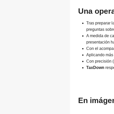
Una opera
Tras preparar 
preguntas sobre
A medida de cad
presentación ha
Con el acompañ
Aplicando más 
Con precisión (
TaxDown
resp
En imáge