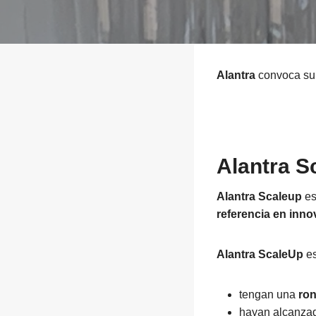
Alantra
convoca s
Alantra S
Alantra Scaleup
es
referencia en inn
Alantra ScaleUp
es
tengan una
ron
hayan alcanza