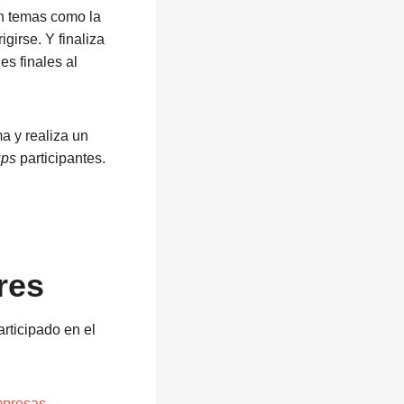
an temas como la
igirse. Y finaliza
es finales al
ma y realiza un
ups
participantes.
res
rticipado en el
mpresas