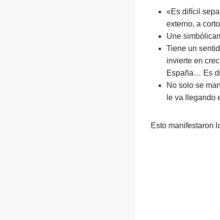
«Es difícil sep
externo, a cort
Une simbólica
Tiene un senti
invierte en cre
España… Es di
No solo se mant
le va llegando
Esto manifestaron lo