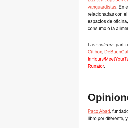
vanguardistas
. En 
relacionadas con el 
espacios de oficina, 
consumo o la alimen
Las
scaleups
partic
Citibox
,
DeBuenCa
InHours/MeetYourTa
Runator
.
Opinione
Paco Abad
, fundad
libro por diferente, 