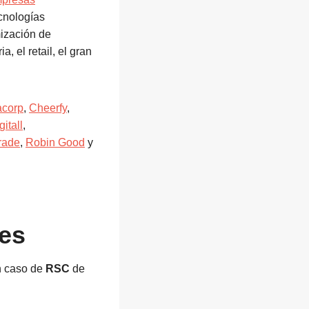
ecnologías
mización de
, el retail, el gran
corp
,
Cheerfy
,
gitall
,
rade
,
Robin Good
y
tes
n caso de
RSC
de