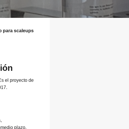
o para scaleups
ión
s el proyecto de
017.
s
,
-medio plazo,