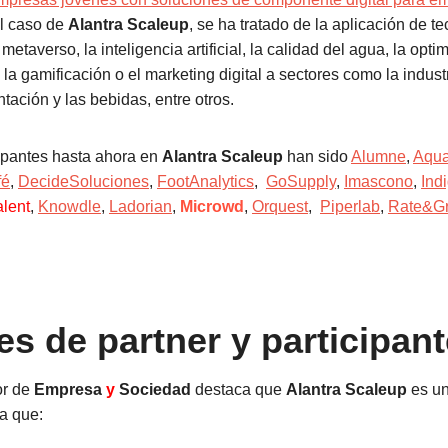
el caso de
Alantra Scaleup
, se ha tratado de la aplicación de t
metaverso, la inteligencia artificial, la calidad del agua, la opti
la gamificación o el marketing digital a sectores como la industria
tación y las bebidas, entre otros.
ipantes hasta ahora en
Alantra Scaleup
han sido
Alumne
,
Aqua
fé
,
DecideSoluciones
,
FootAnalytics
,
GoSupply
,
Imascono
,
Indi
lent
,
Knowdle
,
Ladorian
,
Microwd
,
Orquest
,
Piperlab
,
Rate&G
s de partner y participan
or de
Empresa
y
Sociedad
destaca que
Alantra Scaleup
es u
ya que: