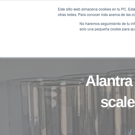
Saltar
Este sitio web almacena cookies en tu PC. Esta
al
otras redes. Para conocer más acerca de las coo
HOME
contenido
No haremos seguimiento de tu info
solo una pequeña cookie para que 
Alantra
scale