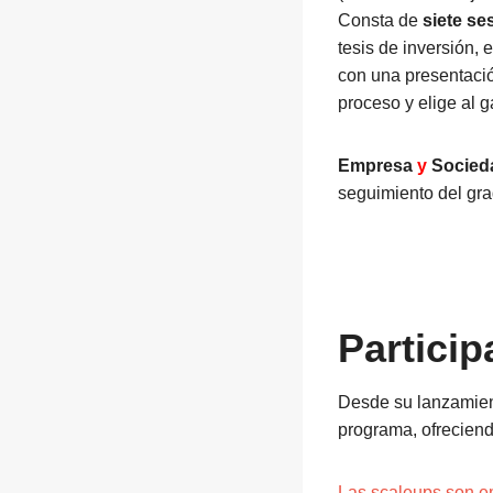
Consta de
siete se
tesis de inversión, e
con una presentaci
proceso y elige al 
Empresa
y
Socied
seguimiento del gra
Particip
Desde su lanzamien
programa, ofrecien
Las scaleups son e