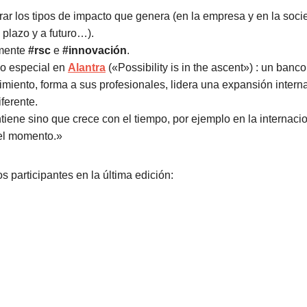
arar los tipos de impacto que genera (en la empresa y en la soci
o plazo y a futuro…).
mente
#rsc
e
#innovación
.
do especial en
Alantra
(«Possibility is in the ascent») : un banc
cimiento, forma a sus profesionales, lidera una expansión inter
ferente.
iene sino que crece con el tiempo, por ejemplo en la internacio
 el momento.»
s participantes en la última edición: