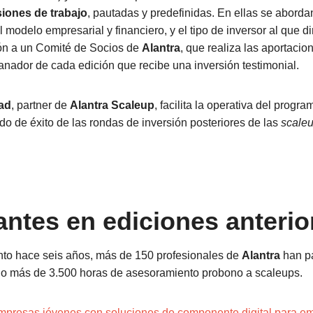
siones de trabajo
, pautadas y predefinidas. En ellas se abord
l modelo empresarial y financiero, y el tipo de inversor al que dir
ón a un Comité de Socios de
Alantra
, que realiza las aportacion
ganador de cada edición que recibe una inversión testimonial.
ad
, partner de
Alantra Scaleup
, facilita la operativa del progra
do de éxito de las rondas de inversión posteriores de las
scale
antes en ediciones anterio
to hace seis años, más de 150 profesionales de
Alantra
han pa
do más de 3.500 horas de asesoramiento probono a scaleups.
mpresas jóvenes con soluciones de componente digital para e