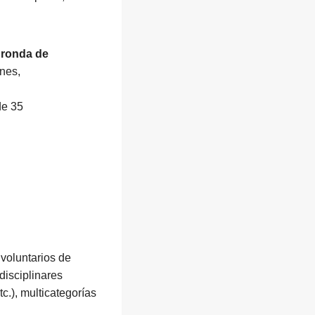
a
ronda de
ones,
de 35
 voluntarios de
disciplinares
etc.), multicategorías