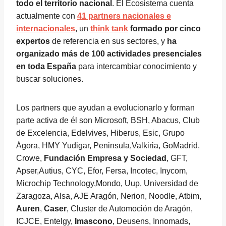
todo el territorio nacional
. El Ecosistema cuenta
actualmente con
41 partners nacionales e
internacionales
, un
think tank
formado por cinco
expertos
de referencia en sus sectores, y
ha
organizado más de 100 actividades presenciales
en toda España
para intercambiar conocimiento y
buscar soluciones.
Los partners que ayudan a evolucionarlo y forman
parte activa de él son Microsoft, BSH, Abacus, Club
de Excelencia, Edelvives, Hiberus, Esic, Grupo
Ágora, HMY Yudigar, Peninsula,Valkiria, GoMadrid,
Crowe,
Fundación Empresa y Sociedad
, GFT,
Apser,Autius, CYC, Efor, Fersa, Incotec, Inycom,
Microchip Technology,Mondo, Uup, Universidad de
Zaragoza, Alsa, AJE Aragón, Nerion, Noodle, Atbim,
Auren
,
Caser
, Cluster de Automoción de Aragón,
ICJCE, Entelgy,
Imascono
, Deusens, Innomads,