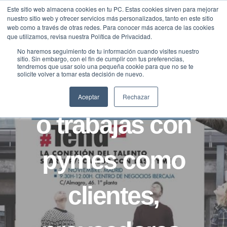
Saltar
Este sitio web almacena cookies en tu PC. Estas cookies sirven para mejorar
Traducir »
nuestro sitio web y ofrecer servicios más personalizados, tanto en este sitio
al
web como a través de otras redes. Para conocer más acerca de las cookies
contenido
que utilizamos, revisa nuestra Política de Privacidad.
No haremos seguimiento de tu información cuando visites nuestro
sitio. Sin embargo, con el fin de cumplir con tus preferencias,
NOTICIAS
tendremos que usar solo una pequeña cookie para que no se te
solicite volver a tomar esta decisión de nuevo.
Por si eres pyme
Aceptar
Rechazar
o trabajas con
pymes como
clientes,