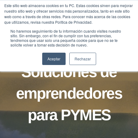
Saltar
Este sitio web almacena cookies en tu PC. Estas cookies sirven para mejorar
Traducir »
nuestro sitio web y ofrecer servicios más personalizados, tanto en este sitio
al
web como a través de otras redes. Para conocer más acerca de las cookies
contenido
que utilizamos, revisa nuestra Política de Privacidad.
No haremos seguimiento de tu información cuando visites nuestro
sitio. Sin embargo, con el fin de cumplir con tus preferencias,
tendremos que usar solo una pequeña cookie para que no se te
solicite volver a tomar esta decisión de nuevo.
NOTICIAS
Aceptar
Rechazar
Soluciones de
emprendedores
para PYMES
03/03/2017