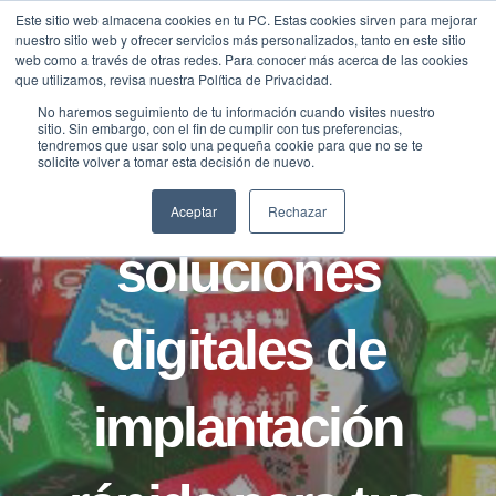
Saltar
Este sitio web almacena cookies en tu PC. Estas cookies sirven para mejorar
Traducir »
nuestro sitio web y ofrecer servicios más personalizados, tanto en este sitio
al
web como a través de otras redes. Para conocer más acerca de las cookies
contenido
que utilizamos, revisa nuestra Política de Privacidad.
No haremos seguimiento de tu información cuando visites nuestro
sitio. Sin embargo, con el fin de cumplir con tus preferencias,
B2B
BLOG
NOTICIAS
tendremos que usar solo una pequeña cookie para que no se te
solicite volver a tomar esta decisión de nuevo.
¿Buscas
Aceptar
Rechazar
soluciones
digitales de
implantación