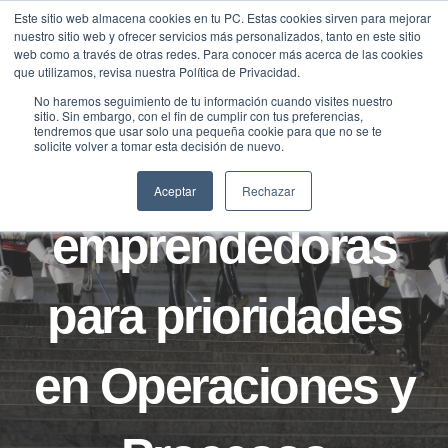
Saltar
Este sitio web almacena cookies en tu PC. Estas cookies sirven para mejorar
Traducir »
nuestro sitio web y ofrecer servicios más personalizados, tanto en este sitio
al
web como a través de otras redes. Para conocer más acerca de las cookies
contenido
que utilizamos, revisa nuestra Política de Privacidad.
No haremos seguimiento de tu información cuando visites nuestro
sitio. Sin embargo, con el fin de cumplir con tus preferencias,
NOTICIAS
tendremos que usar solo una pequeña cookie para que no se te
solicite volver a tomar esta decisión de nuevo.
Soluciones
Aceptar
Rechazar
emprendedoras
para prioridades
en Operaciones y