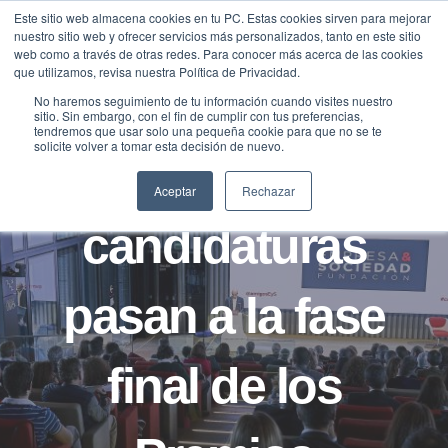
Saltar
Este sitio web almacena cookies en tu PC. Estas cookies sirven para mejorar
Traducir »
nuestro sitio web y ofrecer servicios más personalizados, tanto en este sitio
al
web como a través de otras redes. Para conocer más acerca de las cookies
contenido
que utilizamos, revisa nuestra Política de Privacidad.
No haremos seguimiento de tu información cuando visites nuestro
sitio. Sin embargo, con el fin de cumplir con tus preferencias,
NOTICIAS
tendremos que usar solo una pequeña cookie para que no se te
solicite volver a tomar esta decisión de nuevo.
Treinta y dos
Aceptar
Rechazar
candidaturas
pasan a la fase
final de los