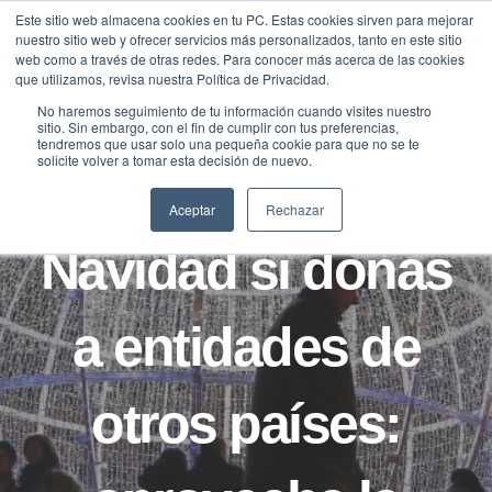
Saltar
Este sitio web almacena cookies en tu PC. Estas cookies sirven para mejorar
Traducir »
nuestro sitio web y ofrecer servicios más personalizados, tanto en este sitio
al
web como a través de otras redes. Para conocer más acerca de las cookies
contenido
que utilizamos, revisa nuestra Política de Privacidad.
No haremos seguimiento de tu información cuando visites nuestro
sitio. Sin embargo, con el fin de cumplir con tus preferencias,
NOTICIAS
tendremos que usar solo una pequeña cookie para que no se te
solicite volver a tomar esta decisión de nuevo.
Un regalo de
Aceptar
Rechazar
Navidad si donas
a entidades de
otros países: