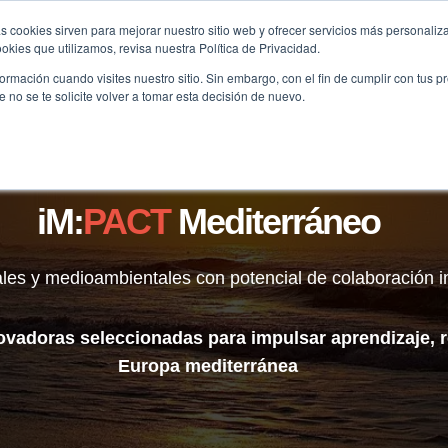
s cookies sirven para mejorar nuestro sitio web y ofrecer servicios más personaliza
kies que utilizamos, revisa nuestra Política de Privacidad.
B2B
FILANTROPÍA
LONGEVIDAD
AGENDA
ME
rmación cuando visites nuestro sitio. Sin embargo, con el fin de cumplir con tus 
no se te solicite volver a tomar esta decisión de nuevo.
iM:
PACT
Mediterráneo
les y medioambientales con potencial de colaboración i
ovadoras seleccionadas para impulsar aprendizaje, ré
Europa mediterránea