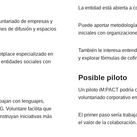
La entidad está abierta a 
luntariado de empresas y
Puede aportar metodología
nes de difusión y espacios
iniciales con organizacion
También le interesa entend
etplace especializado en
y explorar fórmulas de cof
 entidades sociales con
Posible piloto
Un piloto iM:PACT podría co
voluntariado corporativo e
bajan con lenguajes,
G. Voluntare facilita que
El primer paso sería traba
nstruyan iniciativas más
el valor de la colaboración.