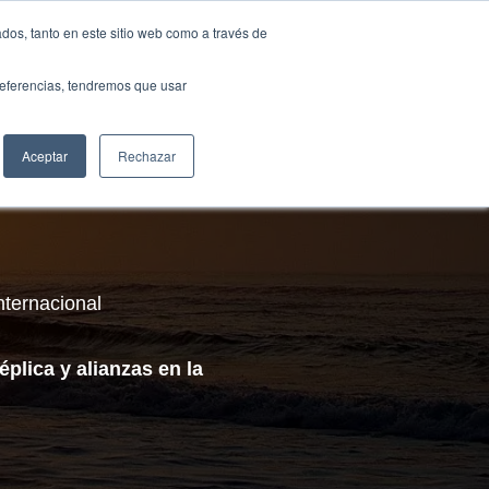
Traducir »
dos, tanto en este sitio web como a través de
DIOS
FUNDACIÓN
CLUB
CONTACTO
preferencias, tendremos que usar
Aceptar
Rechazar
nternacional
plica y alianzas en la