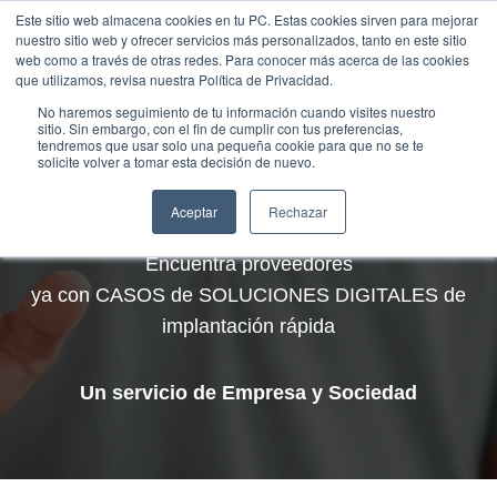
Saltar
Este sitio web almacena cookies en tu PC. Estas cookies sirven para mejorar
Traducir »
nuestro sitio web y ofrecer servicios más personalizados, tanto en este sitio
al
web como a través de otras redes. Para conocer más acerca de las cookies
contenido
que utilizamos, revisa nuestra Política de Privacidad.
No haremos seguimiento de tu información cuando visites nuestro
sitio. Sin embargo, con el fin de cumplir con tus preferencias,
tendremos que usar solo una pequeña cookie para que no se te
solicite volver a tomar esta decisión de nuevo.
MARKETPLACE B
2
B
Aceptar
Rechazar
Encuentra proveedores
ya con CASOS de SOLUCIONES DIGITALES de
implantación rápida
Un servicio de Empresa y Sociedad