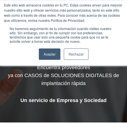
Saltar
Este sitio web almacena cookies en tu PC. Estas cookies sirven para mejorar
Traducir »
nuestro sitio web y ofrecer servicios más personalizados, tanto en este sitio
al
web como a través de otras redes. Para conocer más acerca de las cookies
contenido
que utilizamos, revisa nuestra Política de Privacidad.
No haremos seguimiento de tu información cuando visites nuestro
sitio. Sin embargo, con el fin de cumplir con tus preferencias,
tendremos que usar solo una pequeña cookie para que no se te
solicite volver a tomar esta decisión de nuevo.
MARKETPLACE B
2
B
Aceptar
Rechazar
Encuentra proveedores
ya con CASOS de SOLUCIONES DIGITALES de
implantación rápida
Un servicio de Empresa y Sociedad