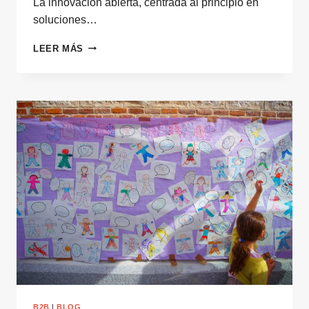
La innovación abierta, centrada al principio en
soluciones…
LA
LEER MÁS
REVOLUCIÓN
SILENCIOSA
DE
LA
INNOVACIÓN
ABIERTA
B2B
|
BLOG