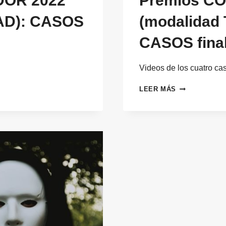
OR 2022
Premios C
AD): CASOS
(modalidad
CASOS final
Videos de los cuatro cas
PREMIOS
LEER MÁS
COMPRENDED
2022
(MODALIDAD
TERCER
SECTOR):
CASOS
FINALISTAS