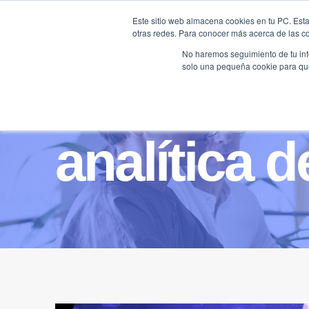
Saltar
Este sitio web almacena cookies en tu PC. Esta
al
otras redes. Para conocer más acerca de las coo
HOME
contenido
No haremos seguimiento de tu info
solo una pequeña cookie para que 
analítica 