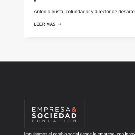
Antonio Irusta, cofundador y director de desarr
EL
LEER MÁS
BUEN
USO
DE
LOS
DATOS
REQUERIRÁ
DE
MEDIDAS
EXTRAORDINARIAS
INTERNACIONALES
EN
TORNO
A
LA
“INTELIGENCIA
ARTIFICIAL
BASADA
EN
Impulsamos el cambio social desde la empresa, con innova