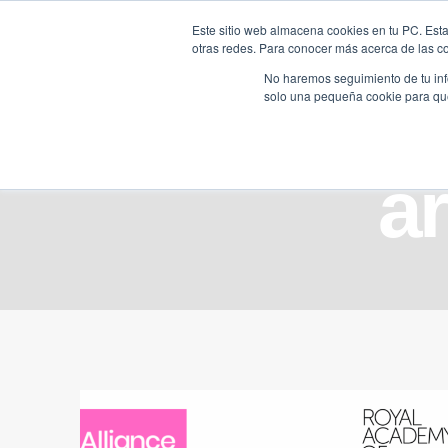
Saltar
Este sitio web almacena cookies en tu PC. Esta
al
otras redes. Para conocer más acerca de las coo
HOME
contenido
No haremos seguimiento de tu info
solo una pequeña cookie para que 
ar