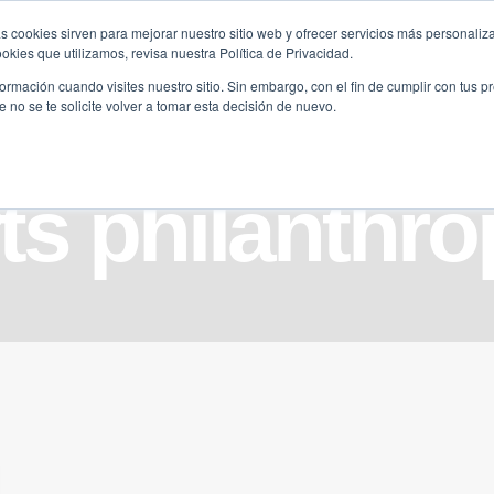
s cookies sirven para mejorar nuestro sitio web y ofrecer servicios más personaliza
kies que utilizamos, revisa nuestra Política de Privacidad.
B2B
FILANTROPÍA
LONGEVIDAD
AGENDA
ME
rmación cuando visites nuestro sitio. Sin embargo, con el fin de cumplir con tus 
no se te solicite volver a tomar esta decisión de nuevo.
ts philanthr