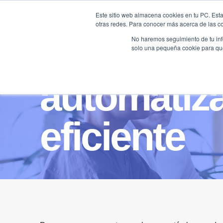
Saltar
Este sitio web almacena cookies en tu PC. Esta
al
otras redes. Para conocer más acerca de las coo
HOME
contenido
No haremos seguimiento de tu info
solo una pequeña cookie para que 
automatiza
eficiente