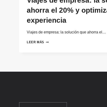
Viajes de empresa: la s
ahorra el 20% y optimiz
experiencia
Viajes de empresa: la solución que ahorra el…
VIAJES
LEER MÁS
DE
EMPRESA:
LA
SOLUCIÓN
QUE
AHORRA
EL
20%
Y
OPTIMIZA
LA
EXPERIENCIA