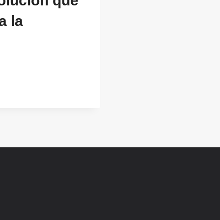
olución que
a la