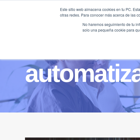
Saltar
Este sitio web almacena cookies en tu PC. Esta
al
otras redes. Para conocer más acerca de las coo
HOME
contenido
No haremos seguimiento de tu info
solo una pequeña cookie para que 
automatiza