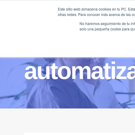
Saltar
Este sitio web almacena cookies en tu PC. Esta
al
otras redes. Para conocer más acerca de las coo
HOME
contenido
No haremos seguimiento de tu info
solo una pequeña cookie para que 
automatiz