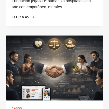
Fundación [H]ARTE humaniza hospitales con
arte contemporáneo, murales…
ARTE
LEER MÁS
PARA
HUMANIZAR
HOSPITALES
CASOS