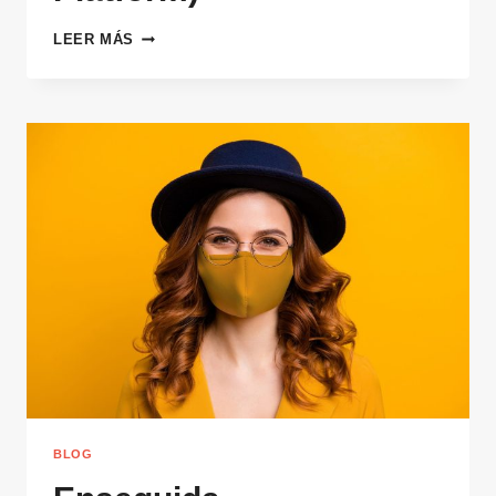
CONVOCATORIA
LEER MÁS
NACIONAL
DE
ARTISTAS
EN
ENTORNOS
SANITARIOS
2026
(CULTURA
EN
VENA
|
CULTUREANDHEALTH
PLATFORM)
BLOG