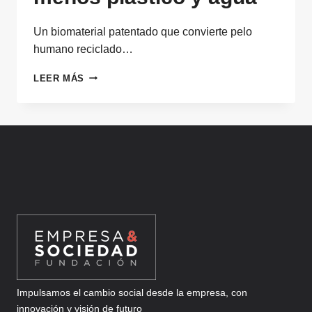
Un biomaterial patentado que convierte pelo
humano reciclado…
ACOLCHADO
LEER MÁS
AGRÍCOLA
CON
PELO
HUMANO
Y
CÁÑAMO:
MENOS
PLÁSTICO
Y
AGUA
Impulsamos el cambio social desde la empresa, con
innovación y visión de futuro