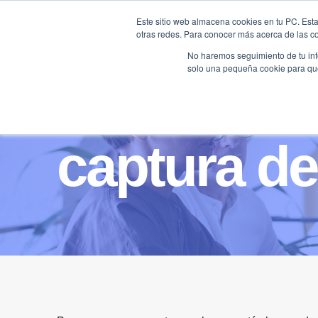
Saltar
Este sitio web almacena cookies en tu PC. Esta
al
otras redes. Para conocer más acerca de las coo
HOME
contenido
No haremos seguimiento de tu info
solo una pequeña cookie para que 
captura de