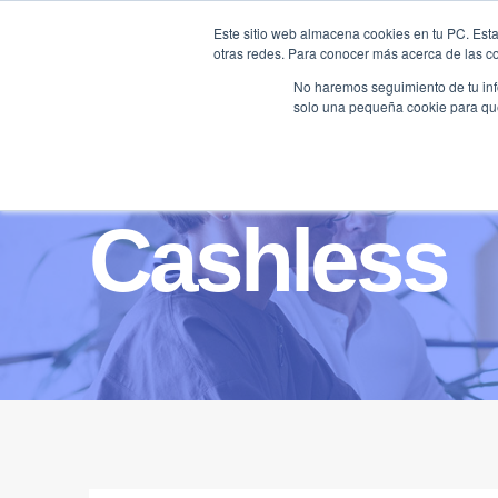
Saltar
Este sitio web almacena cookies en tu PC. Esta
al
otras redes. Para conocer más acerca de las coo
HOME
contenido
No haremos seguimiento de tu info
solo una pequeña cookie para que 
Cashless