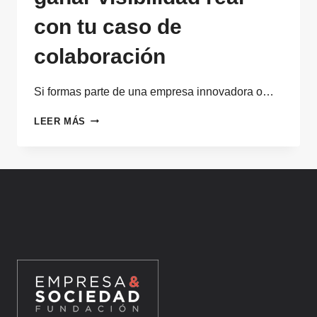
con tu caso de
colaboración
Si formas parte de una empresa innovadora o…
CÓMO
LEER MÁS
PARTICIPAR
EN
LOS
PREMIOS
SCALEUPS
B2B
Y
GANAR
VISIBILIDAD
REAL
CON
TU
CASO
DE