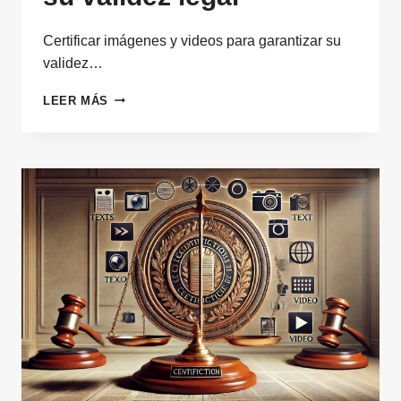
Certificar imágenes y videos para garantizar su
validez…
CERTIFICAR
LEER MÁS
IMÁGENES
Y
VIDEOS
PARA
GARANTIZAR
SU
VALIDEZ
LEGAL