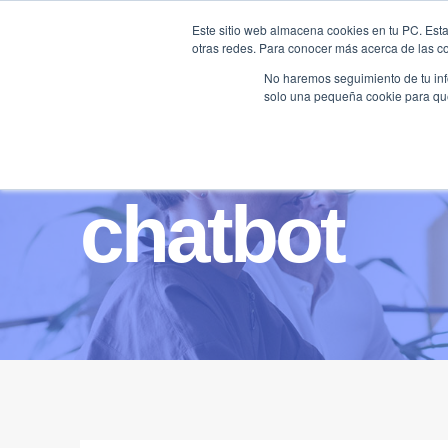
Saltar
Este sitio web almacena cookies en tu PC. Esta
al
otras redes. Para conocer más acerca de las coo
HOME
contenido
No haremos seguimiento de tu info
solo una pequeña cookie para que 
chatbot