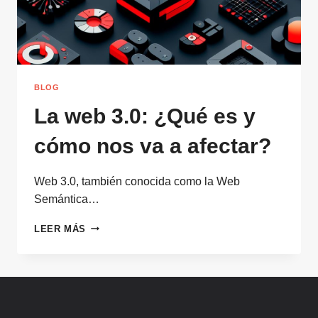
BLOG
La web 3.0: ¿Qué es y
cómo nos va a afectar?
Web 3.0, también conocida como la Web
Semántica…
LA
LEER MÁS
WEB
3.0:
¿QUÉ
ES
Y
CÓMO