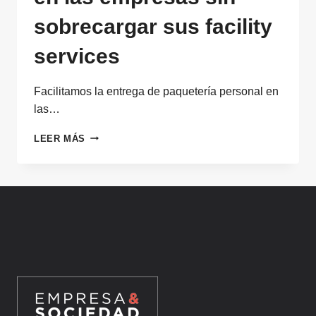
sobrecargar sus facility
services
Facilitamos la entrega de paquetería personal en
las…
FACILITAMOS
LEER MÁS
LA
ENTREGA
DE
PAQUETERÍA
PERSONAL
EN
LAS
EMPRESAS
SIN
SOBRECARGAR
SUS
FACILITY