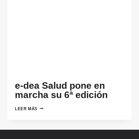
e-dea Salud pone en
marcha su 6ª edición
E-
LEER MÁS
DEA
SALUD
PONE
EN
MARCHA