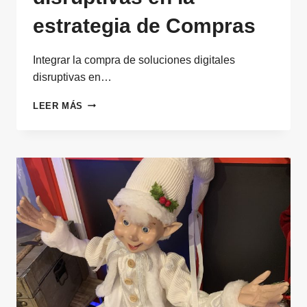
estrategia de Compras
Integrar la compra de soluciones digitales
disruptivas en…
INTEGRAR
LEER MÁS
LA
COMPRA
DE
SOLUCIONES
DIGITALES
DISRUPTIVAS
EN
LA
ESTRATEGIA
DE
COMPRAS