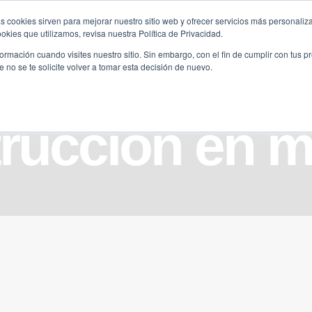
s cookies sirven para mejorar nuestro sitio web y ofrecer servicios más personaliza
kies que utilizamos, revisa nuestra Política de Privacidad.
B2B
FILANTROPÍA
LONGEVIDAD
AGENDA
ME
rmación cuando visites nuestro sitio. Sin embargo, con el fin de cumplir con tus 
no se te solicite volver a tomar esta decisión de nuevo.
rucción en 