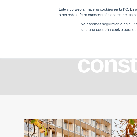
Saltar
Este sitio web almacena cookies en tu PC. Esta
al
otras redes. Para conocer más acerca de las coo
HOME
contenido
No haremos seguimiento de tu info
solo una pequeña cookie para que 
const