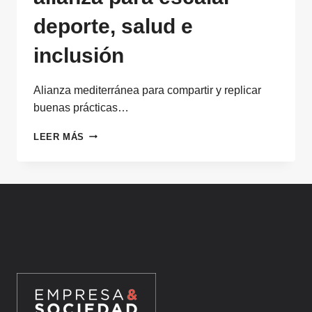
deporte, salud e
inclusión
Alianza mediterránea para compartir y replicar
buenas prácticas…
EUROPE
LEER MÁS
IS
MOVING
MEDITERRANEAN,
LA
ALIANZA
PARA
ESCALAR
DEPORTE,
SALUD
E
INCLUSIÓN