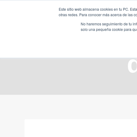
Saltar
Este sitio web almacena cookies en tu PC. Esta
al
otras redes. Para conocer más acerca de las coo
HOME
contenido
No haremos seguimiento de tu info
solo una pequeña cookie para que 