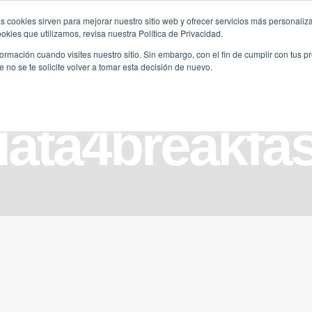
s cookies sirven para mejorar nuestro sitio web y ofrecer servicios más personaliza
kies que utilizamos, revisa nuestra Política de Privacidad.
B2B
FILANTROPÍA
LONGEVIDAD
AGENDA
ME
rmación cuando visites nuestro sitio. Sin embargo, con el fin de cumplir con tus 
no se te solicite volver a tomar esta decisión de nuevo.
data4breakfas